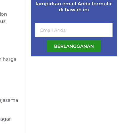
lampirkan email Anda formulir
di bawah ini
lon
rus
BERLANGGANAN
n harga
erjasama
 agar