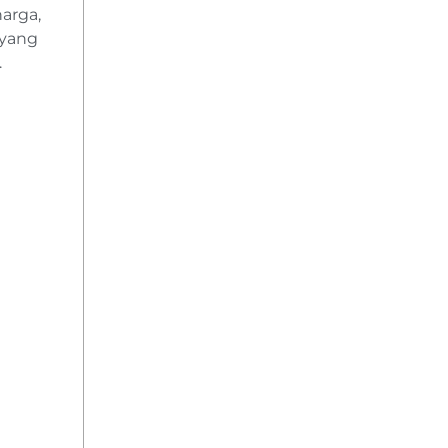
harga,
 yang
.